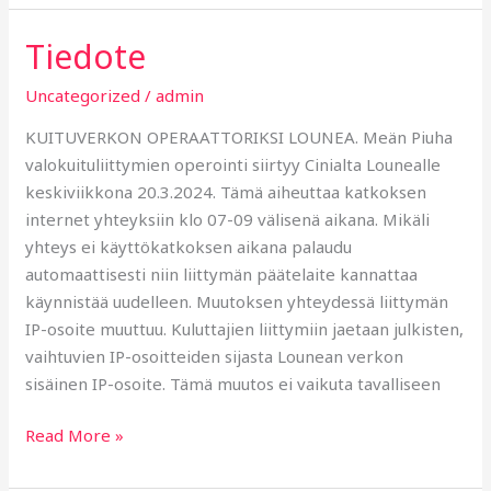
Tiedote
Tiedote
Uncategorized
/
admin
KUITUVERKON OPERAATTORIKSI LOUNEA. Meän Piuha
valokuituliittymien operointi siirtyy Cinialta Lounealle
keskiviikkona 20.3.2024. Tämä aiheuttaa katkoksen
internet yhteyksiin klo 07-09 välisenä aikana. Mikäli
yhteys ei käyttökatkoksen aikana palaudu
automaattisesti niin liittymän päätelaite kannattaa
käynnistää uudelleen. Muutoksen yhteydessä liittymän
IP-osoite muuttuu. Kuluttajien liittymiin jaetaan julkisten,
vaihtuvien IP-osoitteiden sijasta Lounean verkon
sisäinen IP-osoite. Tämä muutos ei vaikuta tavalliseen
Read More »