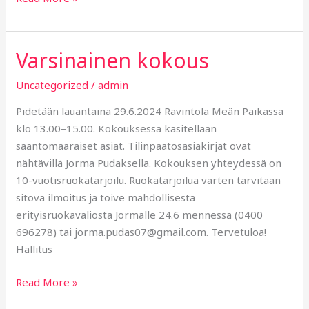
Varsinainen kokous
Varsinainen
kokous
Uncategorized
/
admin
Pidetään lauantaina 29.6.2024 Ravintola Meän Paikassa
klo 13.00–15.00. Kokouksessa käsitellään
sääntömääräiset asiat. Tilinpäätösasiakirjat ovat
nähtävillä Jorma Pudaksella. Kokouksen yhteydessä on
10-vuotisruokatarjoilu. Ruokatarjoilua varten tarvitaan
sitova ilmoitus ja toive mahdollisesta
erityisruokavaliosta Jormalle 24.6 mennessä (0400
696278) tai jorma.pudas07@gmail.com. Tervetuloa!
Hallitus
Read More »