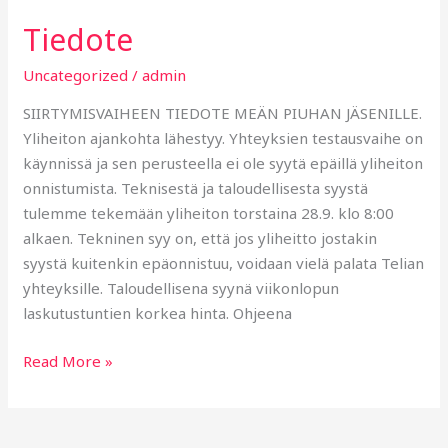
Tiedote
Tiedote
Uncategorized
/
admin
SIIRTYMISVAIHEEN TIEDOTE MEÄN PIUHAN JÄSENILLE.
Yliheiton ajankohta lähestyy. Yhteyksien testausvaihe on
käynnissä ja sen perusteella ei ole syytä epäillä yliheiton
onnistumista. Teknisestä ja taloudellisesta syystä
tulemme tekemään yliheiton torstaina 28.9. klo 8:00
alkaen. Tekninen syy on, että jos yliheitto jostakin
syystä kuitenkin epäonnistuu, voidaan vielä palata Telian
yhteyksille. Taloudellisena syynä viikonlopun
laskutustuntien korkea hinta. Ohjeena
Read More »