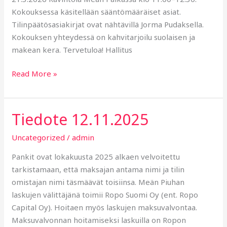
Kokouksessa käsitellään sääntömääräiset asiat.
Tilinpäätösasiakirjat ovat nähtävillä Jorma Pudaksella.
Kokouksen yhteydessä on kahvitarjoilu suolaisen ja
makean kera. Tervetuloa! Hallitus
Read More »
Tiedote 12.11.2025
Tiedote
12.11.2025
Uncategorized
/
admin
Pankit ovat lokakuusta 2025 alkaen velvoitettu
tarkistamaan, että maksajan antama nimi ja tilin
omistajan nimi täsmäävät toisiinsa. Meän Piuhan
laskujen välittäjänä toimii Ropo Suomi Oy (ent. Ropo
Capital Oy). Hoitaen myös laskujen maksuvalvontaa.
Maksuvalvonnan hoitamiseksi laskuilla on Ropon