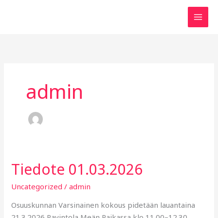
Siirry
sisältöön
admin
Tiedote 01.03.2026
Tiedote
01.03.2026
Uncategorized
/
admin
Osuuskunnan Varsinainen kokous pidetään lauantaina
21.3.2026 Ravintola Meän Paikassa klo 11.00–12.30.