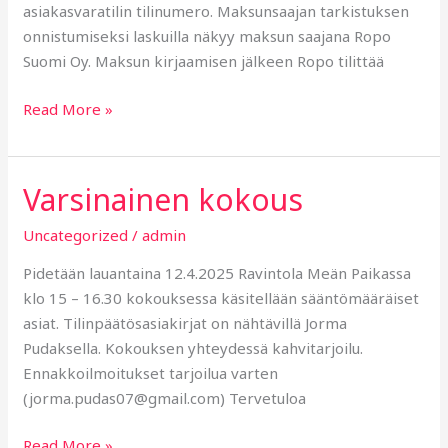
asiakasvaratilin tilinumero. Maksunsaajan tarkistuksen
onnistumiseksi laskuilla näkyy maksun saajana Ropo
Suomi Oy. Maksun kirjaamisen jälkeen Ropo tilittää
Read More »
Varsinainen kokous
Varsinainen
kokous
Uncategorized
/
admin
Pidetään lauantaina 12.4.2025 Ravintola Meän Paikassa
klo 15 – 16.30 kokouksessa käsitellään sääntömääräiset
asiat. Tilinpäätösasiakirjat on nähtävillä Jorma
Pudaksella. Kokouksen yhteydessä kahvitarjoilu.
Ennakkoilmoitukset tarjoilua varten
(jorma.pudas07@gmail.com) Tervetuloa
Read More »