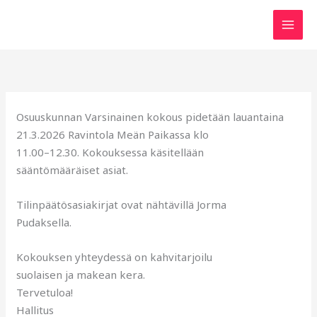
Siirry
sisältöön
Osuuskunnan Varsinainen kokous pidetään lauantaina
21.3.2026 Ravintola Meän Paikassa klo
11.00–12.30. Kokouksessa käsitellään
sääntömääräiset asiat.
Tilinpäätösasiakirjat ovat nähtävillä Jorma
Pudaksella.
Kokouksen yhteydessä on kahvitarjoilu
suolaisen ja makean kera.
Tervetuloa!
Hallitus