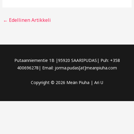
←
Edellinen Artikkeli
Putaanniementie 1B |95920 SAARIPUDAS| Puh: +358
400696278| Email: jorma.pudas[at]meanpiuha.com
Copyright © 2026 Meän Piuha | Ari U